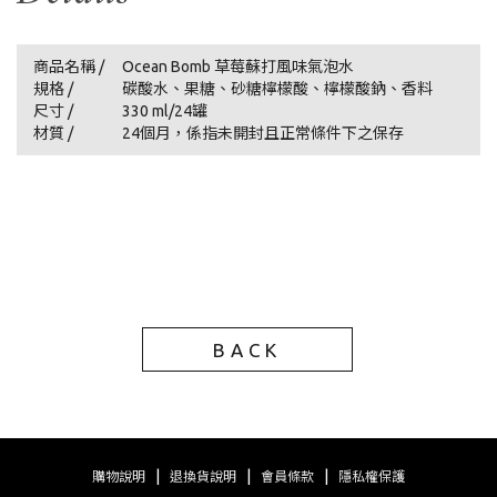
商品名稱 /
Ocean Bomb 草莓蘇打風味氣泡水
規格 /
碳酸水、果糖、砂糖檸檬酸、檸檬酸鈉、香料
尺寸 /
330 ml/24罐
材質 /
24個月，係指未開封且正常條件下之保存
BACK
|
|
|
購物說明
退換貨說明
會員條款
隱私權保護