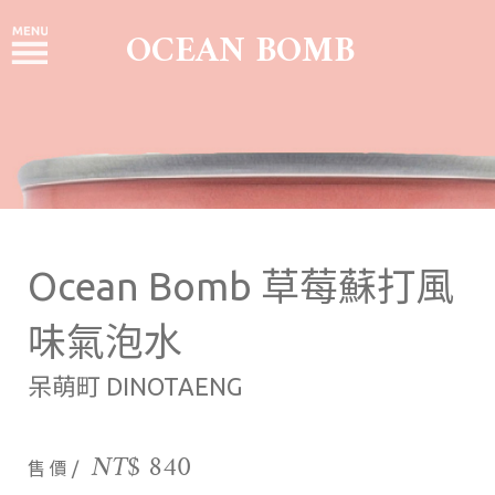
OCEAN BOMB
Ocean Bomb 草莓蘇打風
味氣泡水
呆萌町 DINOTAENG
NT$
840
售 價 /