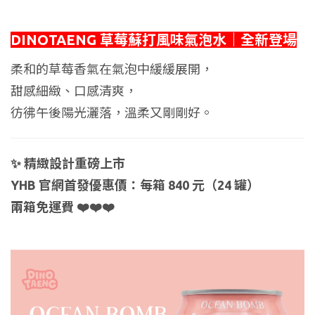
DINOTAENG 草莓蘇打風味氣泡水｜全新登場
柔和的草莓香氣在氣泡中緩緩展開，
甜感細緻、口感清爽，
彷彿午後陽光灑落，溫柔又剛剛好。
✨ 精緻設計重磅上市
YHB 官網首發優惠價：每箱 840 元（24 罐）
兩箱免運費 ❤️❤️❤️